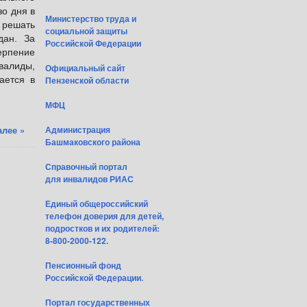
зо дня в
Министерство труда и
 решать
социальной защиты
дан. За
Российской Федерации
ерпение
валиды,
Официальный сайт
ается в
Пензенской области
МФЦ
алее »
Администрация
Башмаковского района
Справочный портал
для инвалидов РИАС
Единый общероссийский
телефон доверия для детей,
подростков и их родителей:
8-800-2000-122.
Пенсионный фонд
Российской Федерации.
Портал государственных