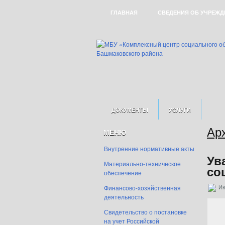
ГЛАВНАЯ
СВЕДЕНИЯ ОБ УЧРЕЖД
ДОКУМЕНТЫ
УСЛУГИ
Ар
ОТДЕЛЕНИ
МЕНЮ
СТРУКТУРА ЦЕНТРА
Внутренние нормативные акты
ОТДЕЛЕНИЕ СРОЧНОГО СОЦИАЛЬ
КАРТА ДОСТУПНОСТИ СОЦИАЛЬНОГО 
Ув
Материально-техническое
со
обеспечение
ОТДЕЛЕНИЕ ПРОФИЛАКТИКИ БЕЗН
Финансово-хозяйственная
Ию
деятельность
СТАЦИОНАРНОЕ ОТДЕЛЕНИЕ ДЛЯ 
Свидетельство о постановке
на учет Российской