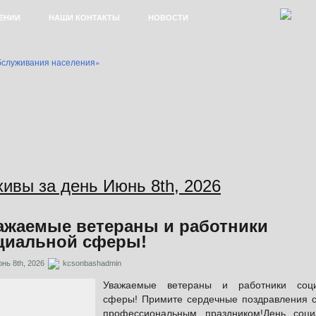
ЕНИИ
НАШИ КОНТАКТЫ
НОВОСТИ
хивы за день Июнь 8th, 2026
Е СОЦИАЛЬНОГО ОБСЛУЖИВАНИЯ НА ДОМУ
НОГО ОБСЛУЖИВАНИЯ
ОБСЛУЖИВАНИЯ В БАШМАКОВСКОМ РАЙОНЕ
ажаемые ветераны и работники
ИТОГИ РАБОТЫ
циальной сферы!
АДЗОРНОСТИ И ПСИХОЛОГО-ПЕДАГОГИЧЕСКОЙ ПОМОЩИ
нь 8th, 2026
kcsonbashadmin
Уважаемые ветераны и работники соци
ГРАЖДАН ПОЖИЛОГО ВОЗРАСТА И ИНВАЛИДОВ
сферы! Примите сердечные поздравления 
профессиональным праздником!День соци