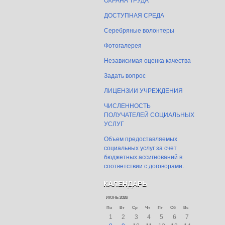
ДОСТУПНАЯ СРЕДА
Серебряные волонтеры
Фотогалерея
Независимая оценка качества
Задать вопрос
ЛИЦЕНЗИИ УЧРЕЖДЕНИЯ
ЧИСЛЕННОСТЬ
ПОЛУЧАТЕЛЕЙ СОЦИАЛЬНЫХ
УСЛУГ
Объем предоставляемых
социальных услуг за счет
бюджетных ассигнований в
соответствии с договорами.
КАЛЕНДАРЬ
ИЮНЬ 2026
Пн
Вт
Ср
Чт
Пт
Сб
Вс
1
2
3
4
5
6
7