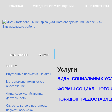
ГЛАВНАЯ
СВЕДЕНИЯ ОБ УЧРЕЖДЕНИИ
НАШИ КОНТАКТЫ
ДОКУМЕНТЫ
УСЛУГИ
ОТДЕЛЕНИЕ СОЦИАЛЬНОГО ОБСЛУЖИВА
МЕНЮ
СТРУКТУРА ЦЕНТРА
Услуги
Внутренние нормативные акты
ОТДЕЛЕНИЕ СРОЧНОГО СОЦИАЛЬНОГО ОБСЛУЖИВАНИЯ
ВИДЫ СОЦИАЛЬНЫХ УС
КАРТА ДОСТУПНОСТИ СОЦИАЛЬНОГО ОБСЛУЖИВАНИЯ В БАШМАКОВС
Материально-техническое
обеспечение
ФОРМЫ СОЦИАЛЬНОГО 
ОТДЕЛЕНИЕ ПРОФИЛАКТИКИ БЕЗНАДЗОРНОСТИ И ПСИХОЛОГО
Финансово-хозяйственная
деятельность
ПОРЯДОК ПРЕДОСТАВЛЕ
СТАЦИОНАРНОЕ ОТДЕЛЕНИЕ ДЛЯ ГРАЖДАН ПОЖИЛОГО ВОЗРАС
Свидетельство о постановке
на учет Российской